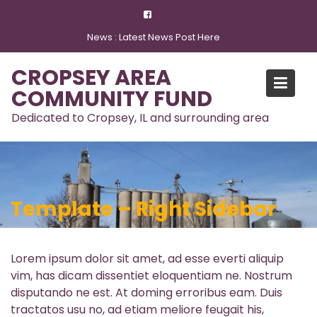
Skip
to
News :
Latest News Post Here
content
CROPSEY AREA
COMMUNITY FUND
Dedicated to Cropsey, IL and surrounding area
Template – Right Sidebar
Lorem ipsum dolor sit amet, ad esse everti aliquip
vim, has dicam dissentiet eloquentiam ne. Nostrum
disputando ne est. At doming erroribus eam. Duis
tractatos usu no, ad etiam meliore feugait his,