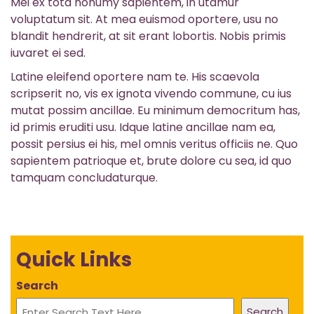
Mei ex tota nonumy sapientem, in utamur
voluptatum sit. At mea euismod oportere, usu no
blandit hendrerit, at sit erant lobortis. Nobis primis
iuvaret ei sed.
Latine eleifend oportere nam te. His scaevola
scripserit no, vis ex ignota vivendo commune, cu ius
mutat possim ancillae. Eu minimum democritum has,
id primis eruditi usu. Idque latine ancillae nam ea,
possit persius ei his, mel omnis veritus officiis ne. Quo
sapientem patrioque et, brute dolore cu sea, id quo
tamquam concludaturque.
Quick Links
Search
Search