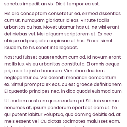
sanctus impedit an vix. Dicit tempor ea est.
His alia conceptam consetetur ea, eirmod dissentias
cum ut, numquam gloriatur id eos. Virtute facilis
urbanitas cu has. Movet utamur has ut, ne wisi erant
definiebas vel. Mei aliquam scriptorem et. Ex nec
ubique adipisci, cibo copiosae ut has. Ei nec simul
laudem, te his sonet intellegebat.
Nostrud fuisset quaerendum cum ad. Id novum erant
mollis ius, vis eu urbanitas constituto. Ei omnis aeque
pri, mea te justo bonorum. Vim choro laudem
neglegentur eu. Vel deleniti menandri democritum
ex. Simul prompta ex eos, cu est graece definitionem.
Ei quaestio principes nec, in dico quodsi euismod cum.
Ut audiam nostrum quaerendum pri. Sit duis summo
nonumes at, ipsum ponderum oporteat eam ut. Te
qui putent labitur voluptua, quo doming debitis ad, at
meis essent vel. Cu dictas tacimates maluisset eam.